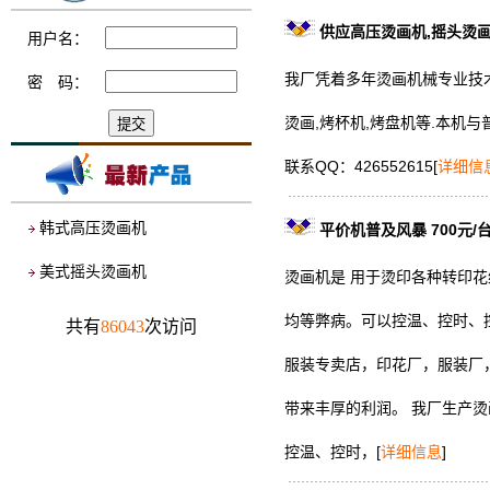
供应高压烫画机,摇头烫画
用户名：
我厂凭着多年烫画机械专业技术
密 码：
烫画,烤杯机,烤盘机等.本机
联系QQ：426552615
[
详细信
韩式高压烫画机
平价机普及风暴 700元/
美式摇头烫画机
烫画机是 用于烫印各种转印
均等弊病。可以控温、控时、
共有
86043
次访问
服装专卖店，印花厂，服装厂
带来丰厚的利润。 我厂生产
控温、控时，
[
详细信息
]