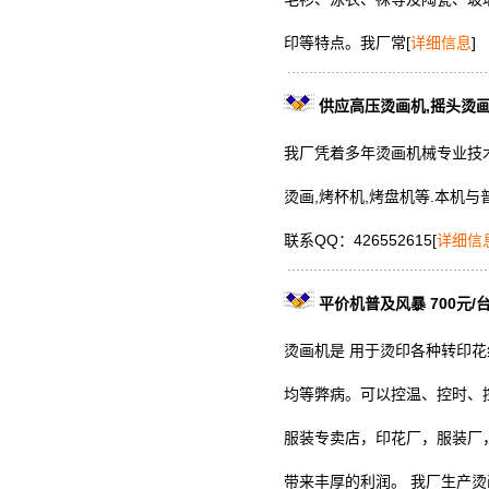
印等特点。我厂常
[
详细信息
]
供应高压烫画机,摇头烫画
我厂凭着多年烫画机械专业技术
烫画,烤杯机,烤盘机等.本机
联系QQ：426552615
[
详细信
平价机普及风暴 700元/
烫画机是 用于烫印各种转印
均等弊病。可以控温、控时、
服装专卖店，印花厂，服装厂
带来丰厚的利润。 我厂生产