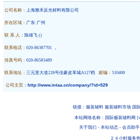
公司名称：
上海雅禾反光材料有限公司
所在区域：
广东·广州
联 系 人：
陈雄飞
()
联系电话：
020-86387701 ，
传真号码：
020-86583489
联系地址：
三元里大道228号佳豪皮革城A127档
邮编：
510400
公司主页
http://www.intaa.cn/company/?id=529
：
链接：
服装辅料
服装辅料市场
国
本站网络名称：
国际服装辅料网
[
关于我们
-
本站动态
-
会员助手
２４小时服务热线：07